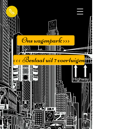
Ons wagenpark >>>
<<< Bestaat uit 7 voertuigen